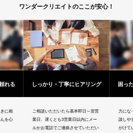
ワンダークリエイトのここが安心！
る
しっかり・丁寧にヒアリング
困ったと
相
ご相談いただいたら基本即日～翌営
力になってほ
心
業日、遅くとも3営業日以内にメー
談しやすいホ
ルかお電話でご連絡させていただい
がけています